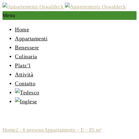
Menu
Home
Appartamenti
Benessere
Culinaria
Platz’l
Attività
Contatto
Appartamento – E – 85 m²
Home
2 - 6 persone
Appartamento – E – 85 m²