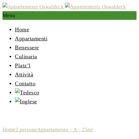
Menu
Home
Appartamenti
Benessere
Culinaria
Platz’l
Attività
Contatto
Appartamento – A – 25m²
Home
2 persone
Appartamento – A – 25m²